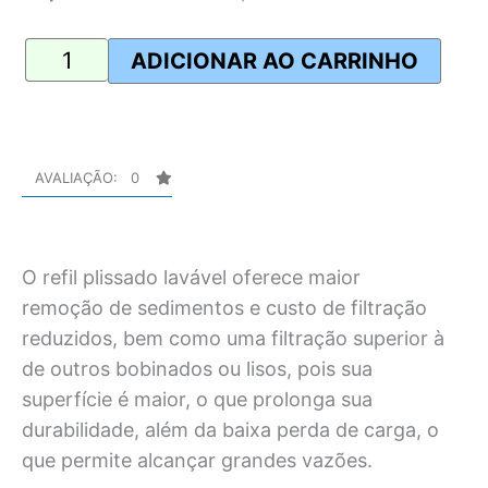
Lavável
Reutilizável
ADICIONAR AO CARRINHO
25
micra
de
2,5x9
AVALIAÇÃO: 0
7/8
quantidade
O refil plissado lavável oferece maior
remoção de sedimentos e custo de filtração
reduzidos, bem como uma filtração superior à
de outros bobinados ou lisos, pois sua
superfície é maior, o que prolonga sua
durabilidade, além da baixa perda de carga, o
que permite alcançar grandes vazões.