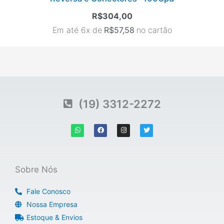
R$
304,00
Em até 6x de
R$
57,58
no cartão
(19) 3312-2272
W
F
I
T
h
a
n
w
a
c
s
i
t
e
t
t
s
b
a
t
a
o
g
e
p
o
r
r
Sobre Nós
p
k
a
m
Fale Conosco
Nossa Empresa
Estoque & Envios