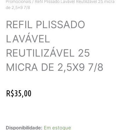
Promocionais
/ Refil Plissado Lavável Reutilizável 25 micra
t
e
e
t
de 2,5×9 7/8
s
g
b
e
a
r
o
r
p
a
o
e
REFIL PLISSADO
p
m
k
s
t
LAVÁVEL
REUTILIZÁVEL 25
MICRA DE 2,5X9 7/8
R$
35,00
Refil
Plissado
Disponibilidade:
Em estoque