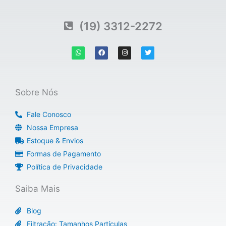
(19) 3312-2272
W
F
I
T
h
a
n
w
a
c
s
i
t
e
t
t
s
b
a
t
a
o
g
e
p
o
r
r
Sobre Nós
p
k
a
m
Fale Conosco
Nossa Empresa
Estoque & Envios
Formas de Pagamento
Política de Privacidade
Saiba Mais
Blog
Filtração: Tamanhos Partículas