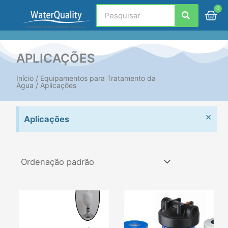
Ir
Search
C
para
o
conteúdo
APLICAÇÕES
Início
/
Equipamentos para Tratamento da
Água
/ Aplicações
Dis
×
Aplicações
aler