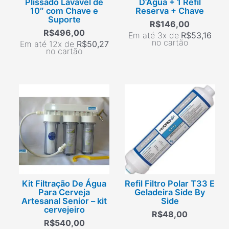
Plissado Lavável de
D’Água + 1 Refil
10″ com Chave e
Reserva + Chave
Suporte
R$
146,00
R$
496,00
Em até 3x de
R$
53,16
no cartão
Em até 12x de
R$
50,27
no cartão
Kit Filtração De Água
Refil Filtro Polar T33 E
Para Cerveja
Geladeira Side By
Artesanal Senior – kit
Side
cervejeiro
R$
48,00
R$
540,00