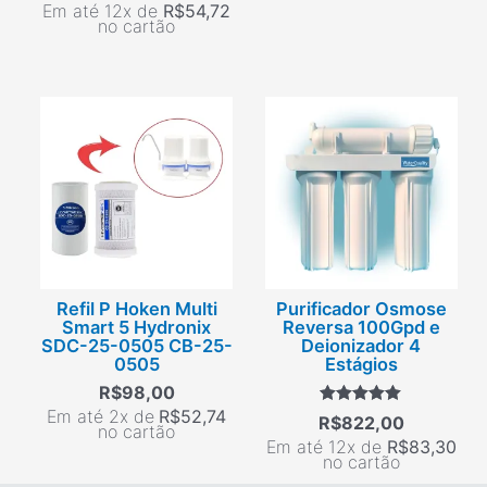
Em até 12x de
R$
54,72
no cartão
Refil P Hoken Multi
Purificador Osmose
Smart 5 Hydronix
Reversa 100Gpd e
SDC-25-0505 CB-25-
Deionizador 4
0505
Estágios
R$
98,00
Em até 2x de
R$
52,74
Avaliação
R$
822,00
no cartão
5.00
Em até 12x de
R$
83,30
de 5
no cartão