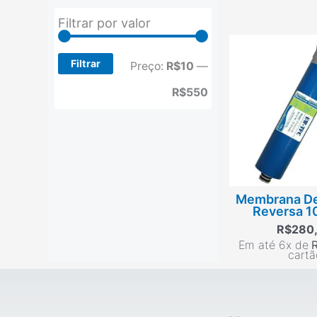
Preço
Preço
Filtrar por valor
mínimo
máximo
Filtrar
Preço:
R$10
—
R$550
Membrana D
Reversa 1
R$
280
Em até 6x de
cartã