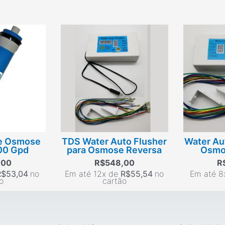
e Osmose
TDS Water Auto Flusher
Water Au
00 Gpd
para Osmose Reversa
Osmo
,00
R$
548,00
R
R$
53,04
no
Em até 12x de
R$
55,54
no
Em até 8
o
cartão