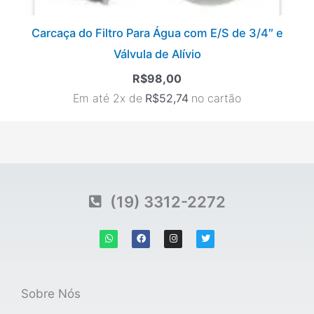
Carcaça do Filtro Para Água com E/S de 3/4″ e
Válvula de Alívio
R$
98,00
Em até 2x de
R$
52,74
no cartão
(19) 3312-2272
W
F
I
T
h
a
n
w
a
c
s
i
t
e
t
t
s
b
a
t
a
o
g
e
p
o
r
r
Sobre Nós
p
k
a
m