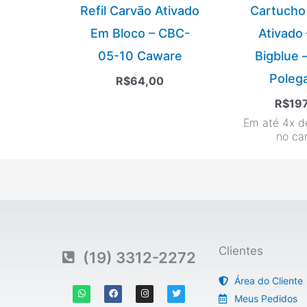
Refil Carvão Ativado
Cartucho
Em Bloco – CBC-
Ativado 
05-10 Caware
Bigblue 
Poleg
R$
64,00
R$
19
Em até 4x d
no ca
Clientes
(19) 3312-2272
Área do Cliente
W
F
I
T
h
a
n
w
Meus Pedidos
a
c
s
i