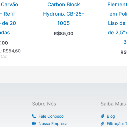
 Carvão
Carbon Block
Element
– Refil
Hydronix CB-25-
em Pol
– de 20
1005
Liso de
adas
de 2,5″
R$
85,00
3
7,00
e
R$
54,60
R$
rtão
Sobre Nós
Saiba Mais
Fale Conosco
Blog
Nossa Empresa
Filtração: