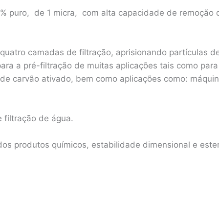
a
r
p
100% puro, de 1 micra, com alta capacidade de remoção
p
quatro camadas de filtração, aprisionando partículas 
a a pré-filtração de muitas aplicações tais como par
es de carvão ativado, bem como aplicações como: máquina
 filtração de água.
 dos produtos químicos, estabilidade dimensional e esteri