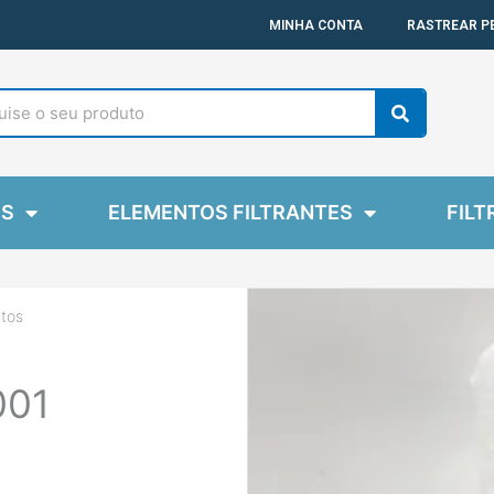
MINHA CONTA
RASTREAR P
Search
ES
ELEMENTOS FILTRANTES
FILT
tos
001