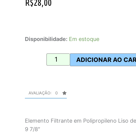
R$
28,00
Hydronix
SDC-
Disponibilidade:
Em estoque
25-
1001
ADICIONAR AO CA
quantidade
AVALIAÇÃO: 0
Elemento Filtrante em Polipropileno Liso de
9 7/8″