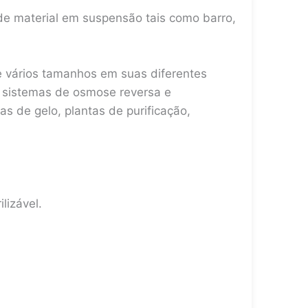
o
r
a
o
e
 de material em suspensão tais como barro,
m
k
s
t
de vários tamanhos em suas diferentes
a sistemas de osmose reversa e
s de gelo, plantas de purificação,
lizável.