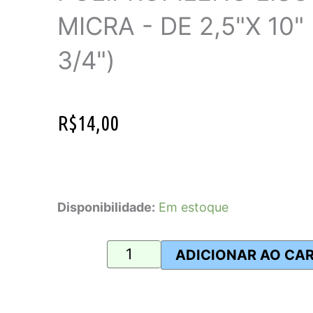
MICRA - DE 2,5"X 10"
3/4")
R$
14,00
Elemento
Filtrante
Disponibilidade:
Em estoque
em
Polipropileno
ADICIONAR AO CA
Liso
de
5