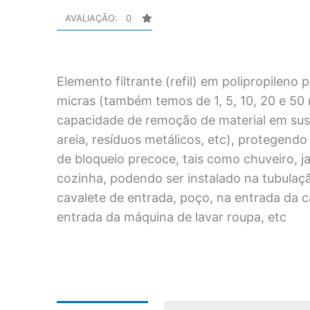
micra
AVALIAÇÃO: 0
-
de
Elemento filtrante (refil) em polipropileno p
2,5"x
micras (também temos de 1, 5, 10, 20 e 50 
10"
capacidade de remoção de material em sus
(ou
areia, resíduos metálicos, etc), protegendo
9
de bloqueio precoce, tais como chuveiro, ja
cozinha, podendo ser instalado na tubulaç
3/4")
cavalete de entrada, poço, na entrada da c
quantidade
entrada da máquina de lavar roupa, etc