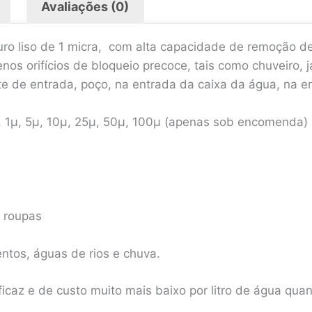
Avaliações (0)
o puro liso de 1 micra, com alta capacidade de remoção d
nos orifícios de bloqueio precoce, tais como chuveiro, 
te de entrada, poço, na entrada da caixa da água, na e
), 1µ, 5µ, 10µ, 25µ, 50µ, 100µ (apenas sob encomenda)
r roupas
tos, águas de rios e chuva.
icaz e de custo muito mais baixo por litro de água q