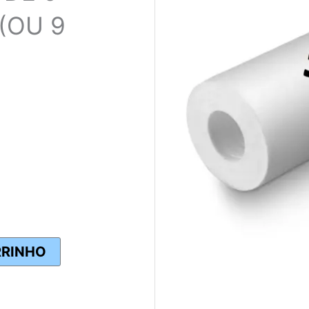
 (OU 9
RRINHO