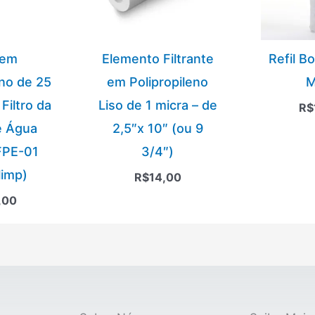
 em
Elemento Filtrante
Refil B
eno de 25
em Polipropileno
M
Filtro da
Liso de 1 micra – de
R$
e Água
2,5″x 10″ (ou 9
 FPE-01
3/4″)
imp)
R$
14,00
,00