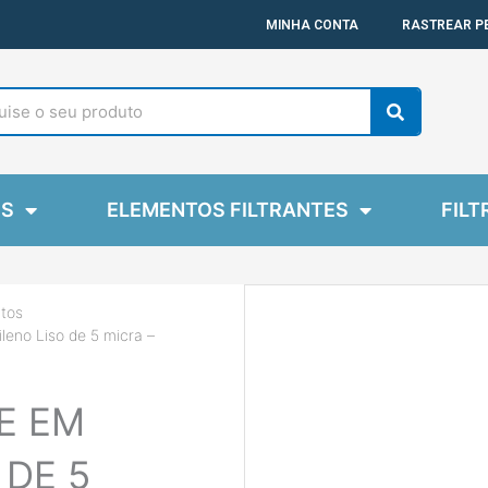
MINHA CONTA
RASTREAR P
Search
ES
ELEMENTOS FILTRANTES
FILT
tos
ileno Liso de 5 micra –
E EM
 DE 5