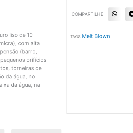
S
COMPARTILHE
h
a
r
r
e
uro liso de 10
Melt Blown
TAGS
o
n
micra), com alta
w
t
pensão (barro,
h
a
l
 pequenos orifícios
t
tos, torneiras de
s
a
r
ão da água, no
p
aixa da água, na
p