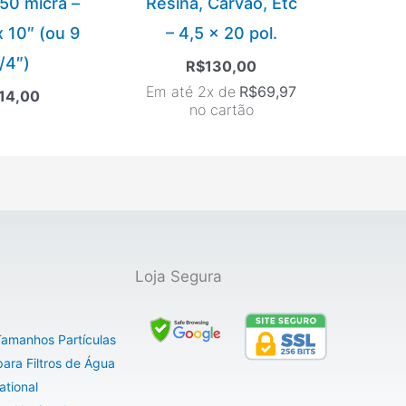
 50 micra –
Resina, Carvão, Etc
x 10″ (ou 9
– 4,5 x 20 pol.
/4″)
R$
130,00
Em até 2x de
R$
69,97
14,00
no cartão
Loja Segura
 Tamanhos Partículas
ara Filtros de Água
ational