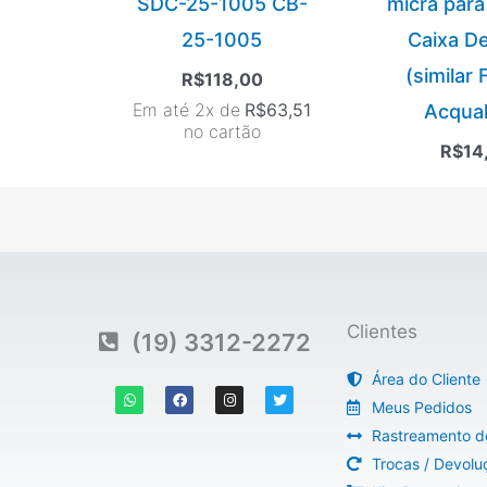
SDC-25-1005 CB-
micra para 
25-1005
Caixa D
(similar
R$
118,00
Em até 2x de
R$
63,51
Acqual
no cartão
R$
14
Clientes
(19) 3312-2272
Área do Cliente
W
F
I
T
h
a
n
w
Meus Pedidos
a
c
s
i
t
e
t
t
Rastreamento d
s
b
a
t
a
o
g
e
Trocas / Devolu
p
o
r
r