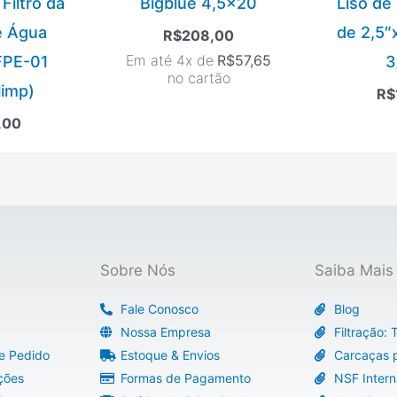
Filtro da
Bigblue 4,5×20
Liso de
e Água
de 2,5″
R$
208,00
Em até 4x de
R$
57,65
 FPE-01
3
no cartão
imp)
R$
,00
Sobre Nós
Saiba Mais
Fale Conosco
Blog
Nossa Empresa
Filtração:
e Pedido
Estoque & Envios
Carcaças p
ções
Formas de Pagamento
NSF Intern