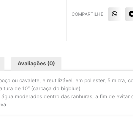
S
COMPARTILHE
h
a
r
r
e
o
n
w
t
h
a
l
Avaliações (0)
t
s
a
r
poço ou cavalete, e reutilizável, em poliester, 5 micra,
p
p
ltura de 10” (carcaça do bigblue).
de água moderados dentro das ranhuras, a fim de evitar 
ova.