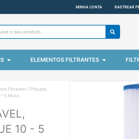
MINHA CONTA
RASTREAR P
Search
ES
ELEMENTOS FILTRANTES
FILT
tos Filtrantes
/
Plissado
 – 5 Micra
ÁVEL,
UE 10 - 5