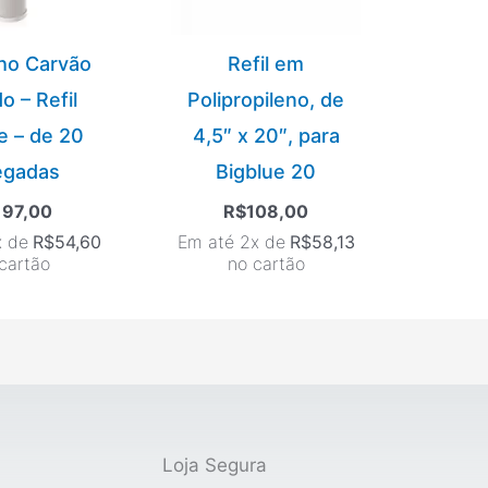
ho Carvão
Refil em
o – Refil
Polipropileno, de
e – de 20
4,5″ x 20″, para
egadas
Bigblue 20
197,00
R$
108,00
x de
R$
54,60
Em até 2x de
R$
58,13
cartão
no cartão
Loja Segura