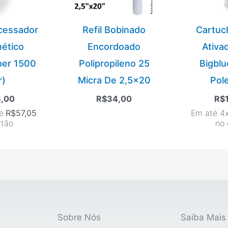
ocessador
Refil Bobinado
Cartuc
nético
Encordoado
Ativad
per 1500
Polipropileno 25
Bigblu
r)
Micra De 2,5×20
Pol
6,00
R$
34,00
R$
e
R$
57,05
Em até 4
rtão
no 
Sobre Nós
Saiba Mais