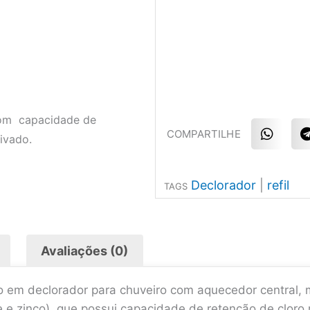
om capacidade de
S
COMPARTILHE
h
tivado.
a
r
r
e
Declorador
|
refil
TAGS
o
n
w
t
h
a
l
Avaliações (0)
t
s
a
r
p
ção em declorador para chuveiro com aquecedor central
p
 zinco), que possui capacidade de retenção de cloro m