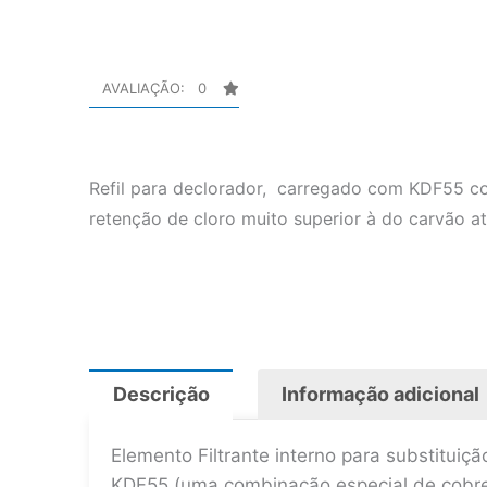
Aquecedor
Central
AVALIAÇÃO: 0
-
DE55K
quantidade
Refil para de
clorador, carregado com KDF55 c
retenção de cloro muito superior à do carvão a
Descrição
Informação adicional
Elemento Filtrante interno para substitui
KDF55 (uma combinação especial de cobre e