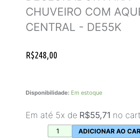
CHUVEIRO COM AQU
CENTRAL - DE55K
R$
248,00
Elemento
Filtrante
Disponibilidade:
Em estoque
para
Declorador
Em até 5x de
R$
55,71
no car
para
Chuveiro
ADICIONAR AO CA
com