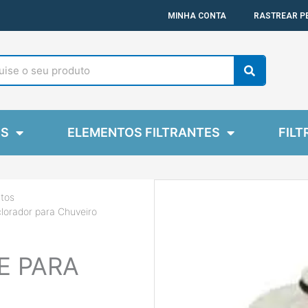
MINHA CONTA
RASTREAR P
Search
ES
ELEMENTOS FILTRANTES
FILT
tos
clorador para Chuveiro
E PARA