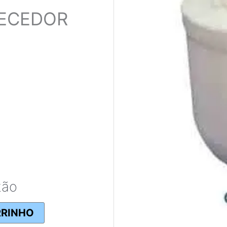
ECEDOR
tão
RRINHO