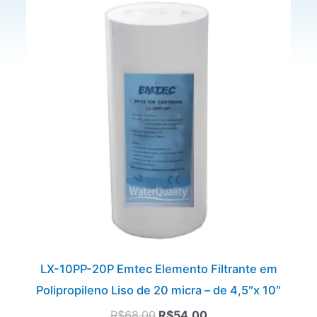
preço
preço
original
atual
era:
é:
R$68,00.
R$54,00.
LX-10PP-20P Emtec Elemento Filtrante em
Polipropileno Liso de 20 micra – de 4,5″x 10″
R$
68,00
R$
54,00