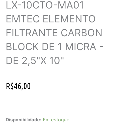
LX-10CTO-MA01
p
m
k
s
t
EMTEC ELEMENTO
FILTRANTE CARBON
BLOCK DE 1 MICRA -
DE 2,5"X 10"
R$
46,00
LX-
10CTO-
Disponibilidade:
Em estoque
MA01