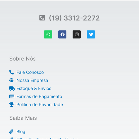
(19) 3312-2272
W
F
I
T
h
a
n
w
a
c
s
i
t
e
t
t
s
b
a
t
a
o
g
e
p
o
r
r
Sobre Nós
p
k
a
m
Fale Conosco
Nossa Empresa
Estoque & Envios
Formas de Pagamento
Política de Privacidade
Saiba Mais
Blog