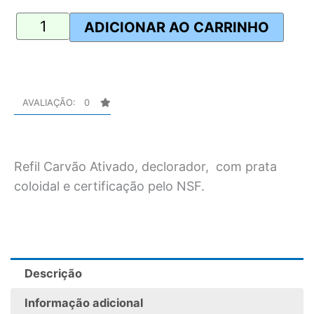
Emtec
ADICIONAR AO CARRINHO
Elemento
Filtrante
Carbon
Block
AVALIAÇÃO: 0
de
1
micra
Refil Carvão Ativado, declorador, com prata
-
coloidal e certificação pelo NSF.
de
2,5"x
10"
quantidade
Descrição
Informação adicional