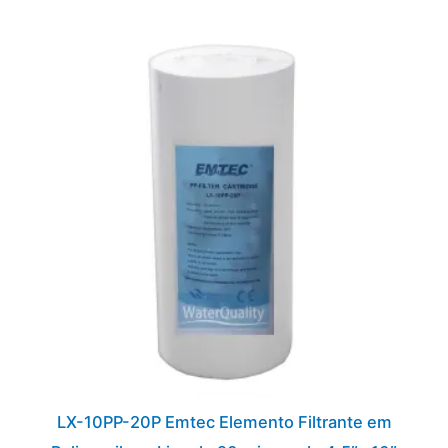
O
O
preço
preço
original
atual
era:
é:
R$68,00.
R$54,00.
LX-10PP-20P Emtec Elemento Filtrante em