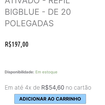
ATIVADO - REFIL
BIGBLUE - DE 20
POLEGADAS
R$
197,00
Cartucho
Carvão
Disponibilidade:
Em estoque
Ativado
-
Em até 4x de
R$
54,60
no cartão
Refil
Bigblue
ADICIONAR AO CARRINHO
-