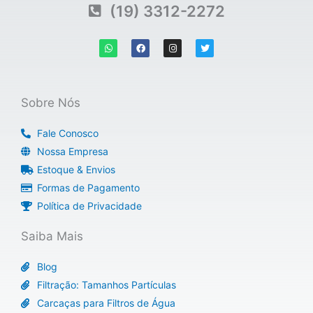
(19) 3312-2272
W
F
I
T
h
a
n
w
a
c
s
i
t
e
t
t
s
b
a
t
a
o
g
e
p
o
r
r
Sobre Nós
p
k
a
m
Fale Conosco
Nossa Empresa
Estoque & Envios
Formas de Pagamento
Política de Privacidade
Saiba Mais
Blog
Filtração: Tamanhos Partículas
Carcaças para Filtros de Água