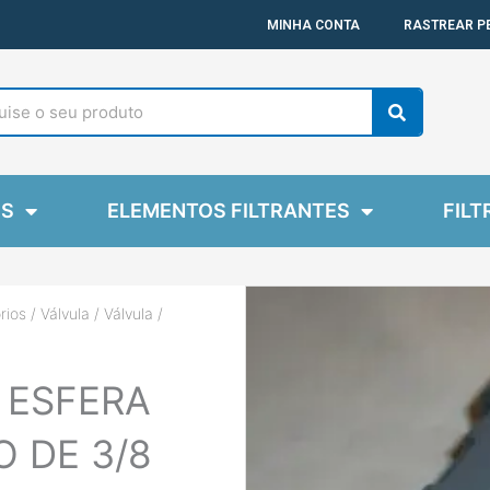
MINHA CONTA
RASTREAR P
Search
ES
ELEMENTOS FILTRANTES
FILT
rios
/
Válvula
/ Válvula /
 ESFERA
 DE 3/8