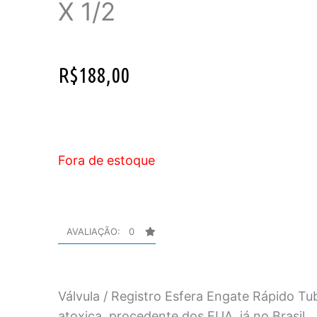
X 1/2
R$
188,00
Fora de estoque
AVALIAÇÃO: 0
Válvula / Registro Esfera Engate Rápido Tub
atoxica, procedente dos EUA, já no Brasil.