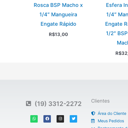
Rosca BSP Macho x
Esfera In
1/4″ Mangueira
1/4″ Man
Engate Rápido
Engate R
1/2″ BSP
R$
13,00
Mac
R$
32
Clientes
(19) 3312-2272
Área do Cliente
W
F
I
T
h
a
n
w
Meus Pedidos
a
c
s
i
t
e
t
t