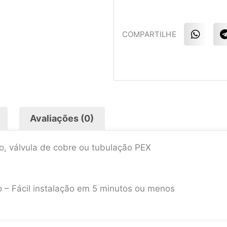
S
COMPARTILHE
h
a
r
r
e
o
n
w
t
h
a
l
Avaliações (0)
t
s
a
r
ão, válvula de cobre ou tubulação PEX
p
p
ão – Fácil instalação em 5 minutos ou menos