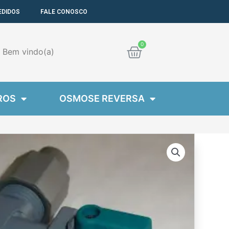
EDIDOS
FALE CONOSCO
Cart
Bem
vindo(a)
ROS
OSMOSE REVERSA