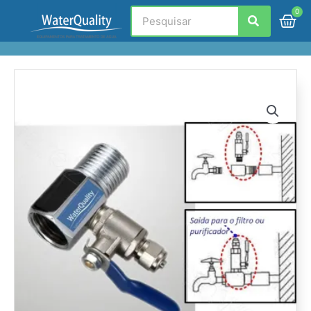
Ir
Search
C
para
o
conteúdo