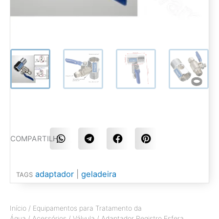
S
S
S
S
COMPARTILHE
h
h
h
h
a
a
a
a
r
r
r
r
e
e
e
e
adaptador
|
geladeira
TAGS
o
o
o
o
n
n
n
n
w
t
f
p
h
e
a
i
Início
/
Equipamentos para Tratamento da
a
l
c
n
Água
/
Acessórios
/
Válvula
/ Adaptador Registro Esfera