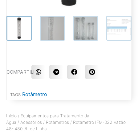
S
S
S
S
COMPARTILHE
h
h
h
h
a
a
a
a
r
r
r
r
e
e
e
e
Rotâmetro
TAGS
o
o
o
o
n
n
n
n
w
t
f
p
h
e
a
i
Início
/
Equipamentos para Tratamento da
a
l
c
n
Água
/
Acessórios
/
Rotâmetros
/ Rotâmetro IFM-022 Vazão
t
e
e
t
48~480 l/h de Linha
s
g
b
e
a
r
o
r