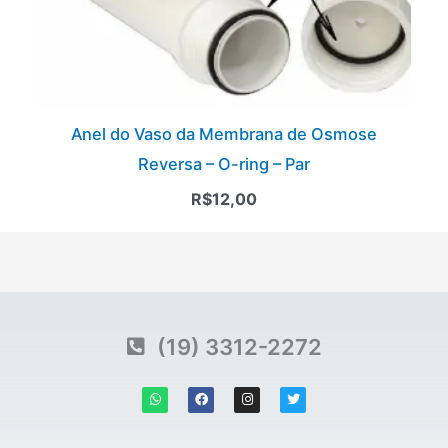
Anel do Vaso da Membrana de Osmose
Reversa – O-ring – Par
R$
12,00
(19) 3312-2272
W
F
I
T
h
a
n
w
a
c
s
i
t
e
t
t
s
b
a
t