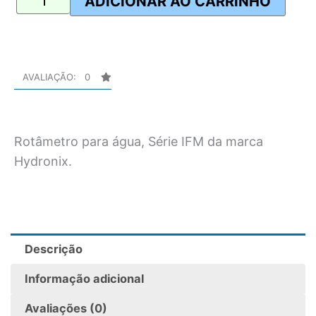
ADICIONAR AO CARRINHO
de
Linha
quantidade
AVALIAÇÃO: 0
Rotâmetro para água, Série IFM da marca
Hydronix.
Descrição
Informação adicional
Avaliações (0)