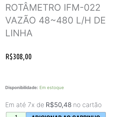
p
a
o
e
ROTÂMETRO IFM-022
p
m
k
s
t
VAZÃO 48~480 L/H DE
LINHA
R$
308,00
Rotâmetro
IFM-
Disponibilidade:
Em estoque
022
Vazão
Em até 7x de
R$
50,48
no cartão
48~480
l/h