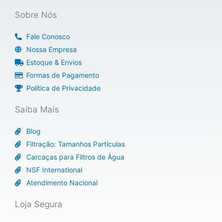
a
o
g
e
p
o
r
r
Sobre Nós
p
k
a
m
Fale Conosco
Nossa Empresa
Estoque & Envios
Formas de Pagamento
Política de Privacidade
Saiba Mais
Blog
Filtração: Tamanhos Partículas
Carcaças para Filtros de Água
NSF International
Atendimento Nacional
Loja Segura