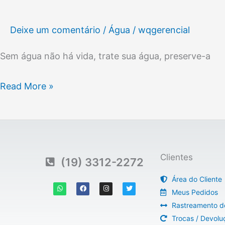
Deixe um comentário
/
Água
/
wqgerencial
Sem água não há vida, trate sua água, preserve-a
Read More »
Clientes
(19) 3312-2272
Área do Cliente
W
F
I
T
h
a
n
w
Meus Pedidos
a
c
s
i
t
e
t
t
Rastreamento d
s
b
a
t
a
o
g
e
Trocas / Devolu
p
o
r
r