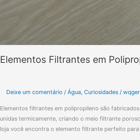
Elementos Filtrantes em Polipro
Deixe um comentário
/
Água
,
Curiosidades
/
wqger
Elementos filtrantes em polipropileno são fabricado
unidas termicamente, criando o meio filtrante poro
loja você encontra o elemento filtrante perfeito par