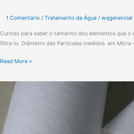
1 Comentário
/
Tratamento da Água
/
wqgerencial
Curioso para saber o tamanho dos elementos que o s
filtra-lo. Diâmetro das Partículas medidos em Micra
Read More »
Elementos
Filtrantes
em
Polipropileno