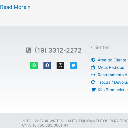
Read More »
Clientes
(19) 3312-2272
Área do Cliente
W
F
I
T
h
a
n
w
Meus Pedidos
a
c
s
i
t
e
t
t
Rastreamento d
s
b
a
t
a
o
g
e
Trocas / Devolu
p
o
r
r
p
k
a
Kits Promociona
m
2012 - 2022 © WATERQUALITY EQUIPAMENTOS PARA TR
CNPJ 16.756.683/0001-41