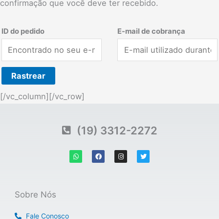
confirmação que você deve ter recebido.
ID do pedido
E-mail de cobrança
Rastrear
[/vc_column][/vc_row]
(19) 3312-2272
W
F
I
T
h
a
n
w
a
c
s
i
t
e
t
t
s
b
a
t
a
o
g
e
p
o
r
r
Sobre Nós
p
k
a
m
Fale Conosco