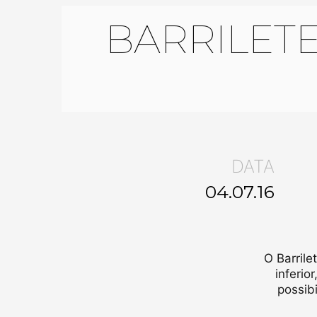
BARRILET
DATA
04.07.16
O Barril
inferio
possib