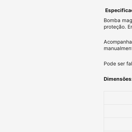
Especific
Bomba magné
proteção. E
Acompanha h
manualmente
Pode ser fa
Dimensões