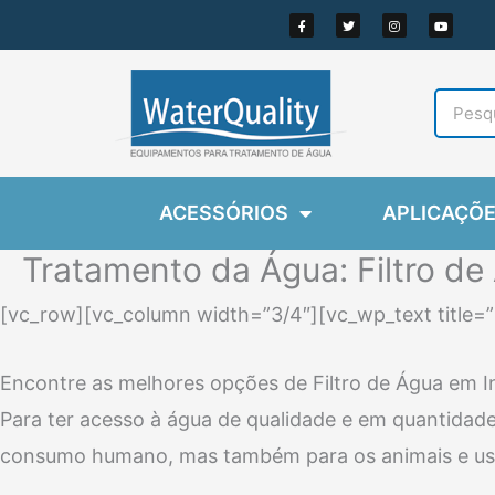
Ir
F
T
I
Y
a
w
n
o
c
i
s
u
para
e
t
t
t
b
t
a
u
o
e
g
b
o
o
r
r
e
k
a
-
m
conteúdo
f
ACESSÓRIOS
APLICAÇÕ
Tratamento da Água: Filtro d
[vc_row][vc_column width=”3/4″][vc_wp_text title=”F
Encontre as melhores opções de Filtro de Água em I
Para ter acesso à água de qualidade e em quantidade
consumo humano, mas também para os animais e us