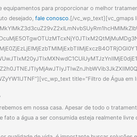
e equipamentos para proporcionar o melhor tratame
uto desejado,
fale conosco
.[/vc_wp_text][vc_gmaps l
lMkYlMkZ3d3cuZ29vZ2xlLmNvbSUyRm1hcHMlMkZl
DcuMjE5OTgwOTUzMTcxNjY0JTIxM2QtMjMuMDg3
jE0ZjEzLjElMjEzbTMlMjExbTIlMjExczB4OTRjOGI
UwJTIxM20yJTIxMXNwdC1CUiUyMTJzYnIlMjE0djE1
2h0JTNEJTIyMjAwJTIyJTIwZnJhbWVib3JkZXIlM0Ql
JTNF”][vc_wp_text title=”Filtro de Água em Ind
?
e rebemos em nossa casa. Apesar de todo o tratament
e fato a água a ser consumida esteja realmente livre
r qualidade de vida, é importante buscar soluções 