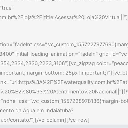
true”
m.br%2Floja%2F|title:Acessar%20Loja%20Virtual||”]
tion=”fadeIn” css=”.vc_custom_1557227977690{margi
400″ initial_loading_animation=”fadeIn” grid_id=”v
54,2334,2330,2233,3106″][vc_zigzag color=”peacoc
portant;margin-bottom: 25px !important;}”][vc_btn 
” link=”url:https%3A%2F%2Fwaterquality.com.br%2Fa
a%20%E2%80%93%20Atendimento%20Nacional||”][/v
=”none” css=”.vc_custom_1557228978136{margin-bott
amento da Água em Indaiatuba?
om.br/contato/”][/vc_column][/vc_row]