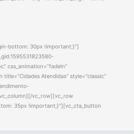
n-bottom: 30px !important;}”]
c_gid:1595531823580-
” css_animation=”fadeIn”
title=”Cidades Atendidas” style=”classic”
tendimento-
c_column][/vc_row][vc_row
om: 35px !important;}”][vc_cta_button