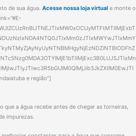
nto de sua água.
Acesse nossa loja virtual
e monte o
ink=”#E-
bWJlZCUzRnBiJTNEJTIxMW0xOCUyMTFtMTIlMjExbT
NDUzNzIxNDA4NTQ0JTIxMm0zJTIxMWYwJTIxMmY
0YTkyNTMyZjAyNyUyNTNBMHgyNjEzNDZiNTBlODFhZ
NTc5Nzg0MDA3OTYlMjE1bTIlMjExc3B0LUJSJTIxMn
MjIwJTIyJTIwc3R5bGUlM0QlMjJib3JkZXIlM0EwJTI
aiatuba e região”]
o que a água recebe antes de chegar as torneiras,
 de impurezas.
e melhorias constantes para a água que consome.