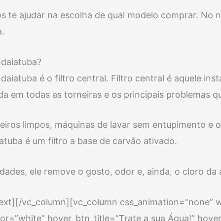
s te ajudar na escolha de qual modelo comprar. No 
a.
ndaiatuba?
daiatuba é o filtro central. Filtro central é aquele i
ada em todas as torneiras e os principais problemas qu
veiros limpos, máquinas de lavar sem entupimento e o
atuba é um filtro a base de carvão ativado.
des, ele remove o gosto, odor e, ainda, o cloro da águ
text][/vc_column][vc_column css_animation=”none” 
lor=”white” hover_btn_title=”Trate a sua Água!” hove