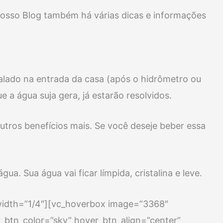
nosso Blog também há várias dicas e informações
nstalado na entrada da casa (após o hidrômetro ou
e a água suja gera, já estarão resolvidos.
utros benefícios mais. Se você deseje beber essa
a. Sua água vai ficar límpida, cristalina e leve.
width=”1/4″][vc_hoverbox image=”3368″
r_btn_color=”sky” hover_btn_align=”center”