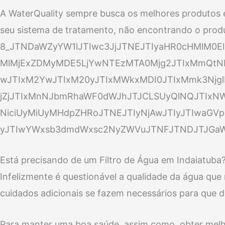
A WaterQuality sempre busca os melhores produtos 
seu sistema de tratamento, não encontrando o prod
8_JTNDaWZyYW1lJTIwc3JjJTNEJTIyaHR0cHMlM0E
MlMjExZDMyMDE5LjYwNTEzMTA0Mjg2JTIxMmQtN
wJTIxM2YwJTIxM20yJTIxMWkxMDI0JTIxMmk3NjglM
jZjJTIxMnNJbmRhaWF0dWJhJTJCLSUyQlNQJTIxNW
NiciUyMiUyMHdpZHRoJTNEJTIyNjAwJTIyJTIwaGVpZ
yJTIwYWxsb3dmdWxsc2NyZWVuJTNFJTNDJTJGaWZyYW1l
Está precisando de um Filtro de Água em Indaiatuba
Infelizmente é questionável a qualidade da água qu
cuidados adicionais se fazem necessários para que d
Para manter uma boa saúde, assim como, obter melho