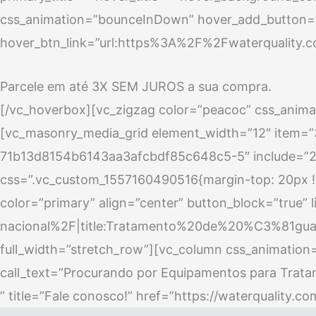
css_animation=”bounceInDown” hover_add_button=”
hover_btn_link=”url:https%3A%2F%2Fwaterquality.co
Parcele em até 3X SEM JUROS a sua compra.
[/vc_hoverbox][vc_zigzag color=”peacoc” css_anima
[vc_masonry_media_grid element_width=”12″ item=”3
71b13d8154b6143aa3afcbdf85c648c5-5″ include=”23
css=”.vc_custom_1557160490516{margin-top: 20px !im
color=”primary” align=”center” button_block=”true
nacional%2F|title:Tratamento%20de%20%C3%81gu
full_width=”stretch_row”][vc_column css_animation
call_text=”Procurando por Equipamentos para Trat
” title=”Fale conosco!” href=”https://waterquality.c